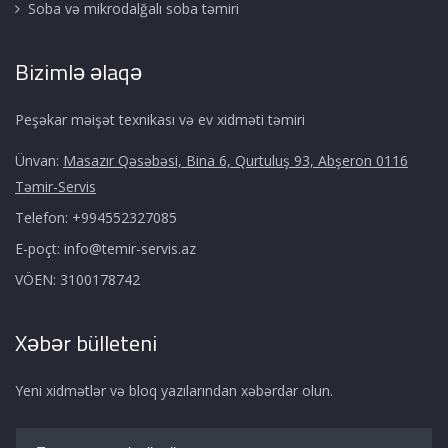
Soba və mikrodalğalı soba təmiri
Bizimlə əlaqə
Peşəkar məişət texnikası və ev xidməti təmiri
Ünvan:
Masazır Qəsəbəsi, Bina 6, Qurtuluş 93, Abşeron 0116
Təmir-Servis
Telefon:
+994552327085
E-poçt:
info@temir-servis.az
VÖEN:
3100178742
Xəbər bülleteni
Yeni xidmətlər və bloq yazılarından xəbərdar olun.