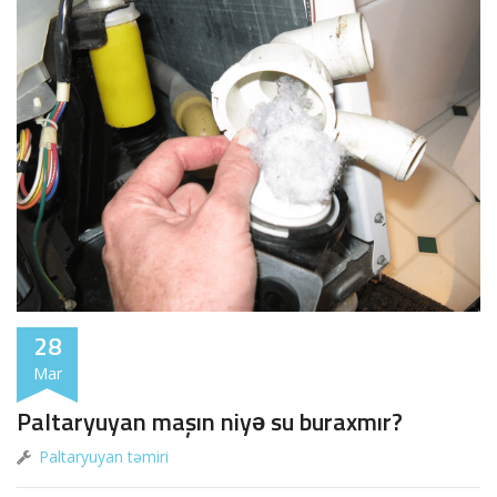
28
Mar
Paltaryuyan maşın niyə su buraxmır?
Paltaryuyan təmiri