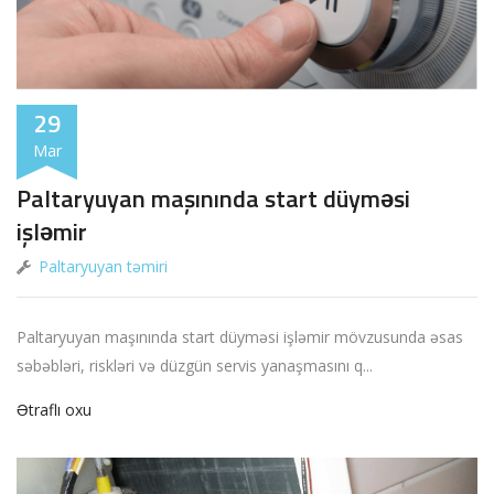
29
Mar
Paltaryuyan maşınında start düyməsi
işləmir
Paltaryuyan təmiri
Paltaryuyan maşınında start düyməsi işləmir mövzusunda əsas
səbəbləri, riskləri və düzgün servis yanaşmasını q...
Ətraflı oxu