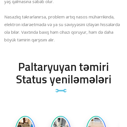
yaş qalmasına səbəb olur.
Nasazlıq təkrarlanırsa, problem artıq nasos mühərrikində,
elektron idarəetmədə və ya su səviyyəsini izləyən hissələrdə
ola bilər. Vaxtında baxış həm cihazı qoruyur, həm də daha
böyük təmirin qarşısını alır.
Paltaryuyan təmiri
Status yeniləmələri