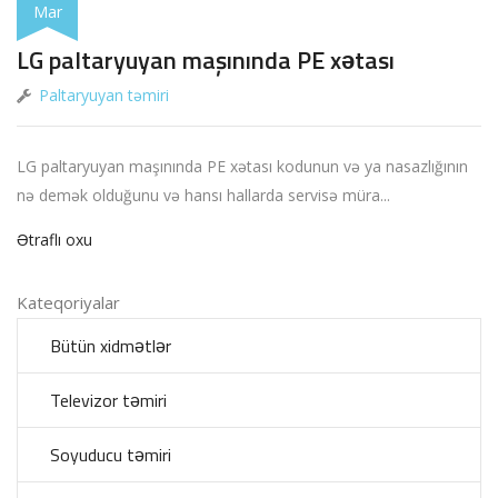
Mar
LG paltaryuyan maşınında PE xətası
Paltaryuyan təmiri
LG paltaryuyan maşınında PE xətası kodunun və ya nasazlığının
nə demək olduğunu və hansı hallarda servisə müra...
Ətraflı oxu
Kateqoriyalar
Bütün xidmətlər
Televizor təmiri
Soyuducu təmiri