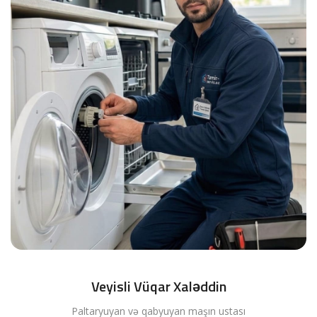
Veyisli Vüqar Xaləddin
Paltaryuyan və qabyuyan maşın ustası