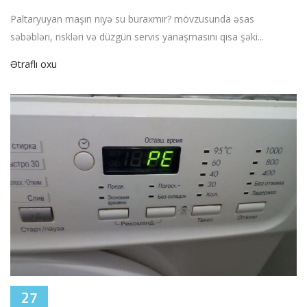
Paltaryuyan maşın niyə su buraxmır? mövzusunda əsas
səbəbləri, riskləri və düzgün servis yanaşmasını qısa şəki...
Ətraflı oxu
27