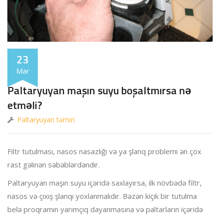
23
Mar
Paltaryuyan maşın suyu boşaltmırsa nə
etməli?
Paltaryuyan təmiri
Filtr tutulması, nasos nasazlığı və ya şlanq problemi ən çox
rast gəlinən səbəblərdəndir.
Paltaryuyan maşın suyu içəridə saxlayırsa, ilk növbədə filtr,
nasos və çıxış şlanqı yoxlanmalıdır. Bəzən kiçik bir tutulma
belə proqramın yarımçıq dayanmasına və paltarların içəridə