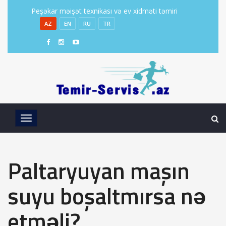
Peşəkar məişət texnikası və ev xidməti təmiri
AZ
EN
RU
TR
Paltaryuyan maşın
suyu boşaltmırsa nə
etməli?