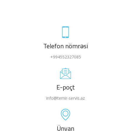
Telefon nömrəsi
+994552327085
E-poçt
info@temir-servis.az
Ünvan