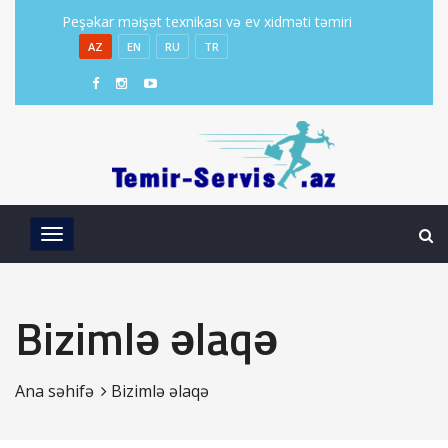
Peşəkar məişət texnikası və ev xidməti təmiri
AZ
EN
RU
TR
Bizimlə əlaqə
Ana səhifə
Bizimlə əlaqə