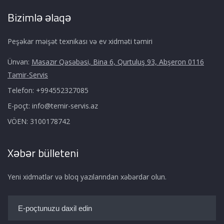
Bizimlə əlaqə
Peşəkar məişət texnikası və ev xidməti təmiri
Ünvan:
Masazır Qəsəbəsi, Bina 6, Qurtuluş 93, Abşeron 0116
Təmir-Servis
Telefon:
+994552327085
E-poçt:
info@temir-servis.az
VÖEN:
3100178742
Xəbər bülleteni
Yeni xidmətlər və bloq yazılarından xəbərdar olun.