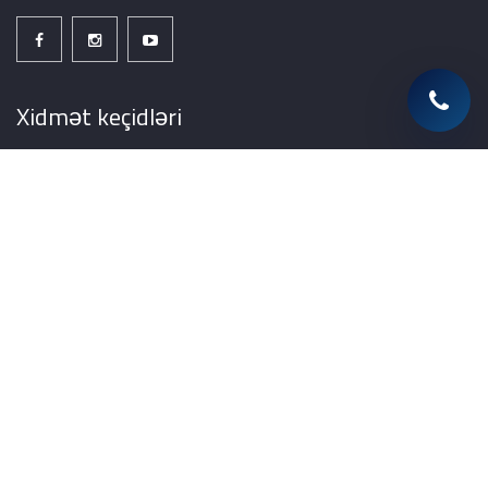
Xidmət keçidləri
Televizor təmiri
Soyuducu təmiri
Paltaryuyan təmiri
Qabyuyan təmiri
Soba və mikrodalğalı soba təmiri
Bizimlə əlaqə
Peşəkar məişət texnikası və ev xidməti təmiri