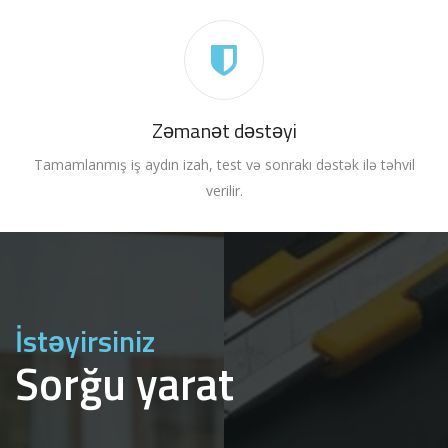
Zəmanət dəstəyi
Tamamlanmış iş aydın izah, test və sonrakı dəstək ilə təhvil
verilir.
İstəyirsiniz
Sorğu yarat