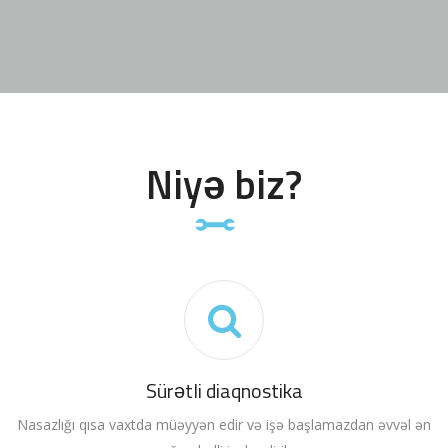
Niyə biz?
Sürətli diaqnostika
Nasazlığı qısa vaxtda müəyyən edir və işə başlamazdan əvvəl ən