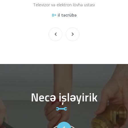
Televizor və elektron lövhə ustası
8+
il təcrübə
Necə işləyirik