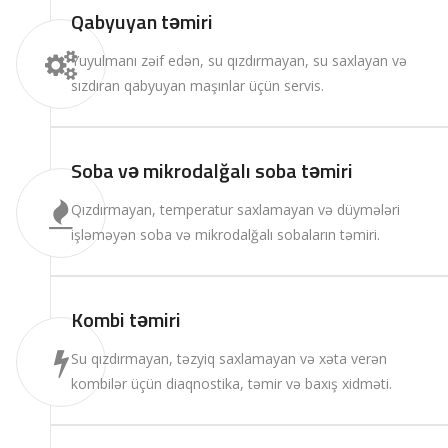
Qabyuyan təmiri
Yuyulmanı zəif edən, su qızdırmayan, su saxlayan və
sızdıran qabyuyan maşınlar üçün servis.
Soba və mikrodalğalı soba təmiri
Qızdırmayan, temperatur saxlamayan və düymələri
işləməyən soba və mikrodalğalı sobaların təmiri.
Kombi təmiri
Su qızdırmayan, təzyiq saxlamayan və xəta verən
kombilər üçün diaqnostika, təmir və baxış xidməti.