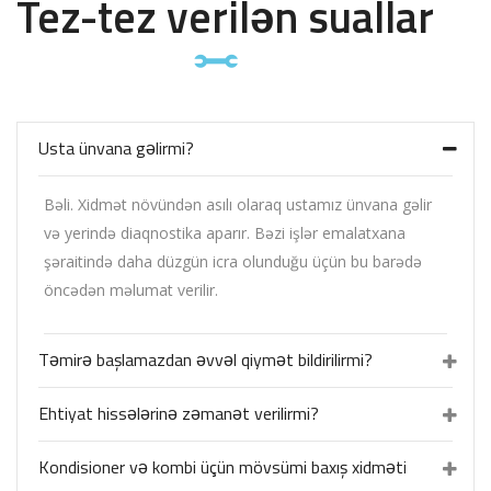
Tez-tez verilən suallar
Usta ünvana gəlirmi?
Bəli. Xidmət növündən asılı olaraq ustamız ünvana gəlir
və yerində diaqnostika aparır. Bəzi işlər emalatxana
şəraitində daha düzgün icra olunduğu üçün bu barədə
öncədən məlumat verilir.
Təmirə başlamazdan əvvəl qiymət bildirilirmi?
Ehtiyat hissələrinə zəmanət verilirmi?
Kondisioner və kombi üçün mövsümi baxış xidməti