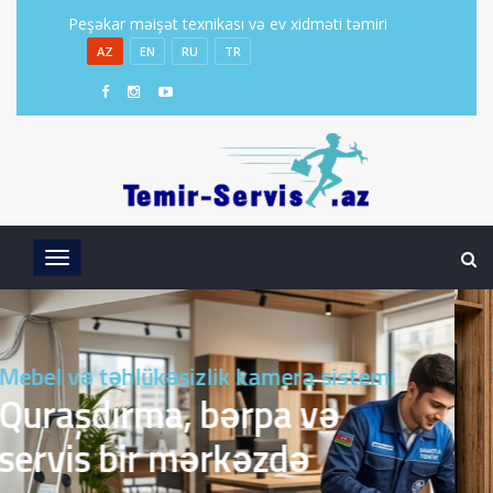
Peşəkar məişət texnikası və ev xidməti təmiri
AZ
EN
RU
TR
Televizor, soyuducu, paltaryuyan
Məişət texnikanız üçün
peşəkar təmir