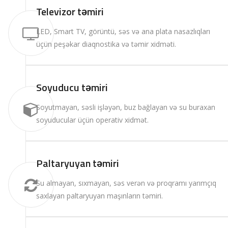
Televizor təmiri
LED, Smart TV, görüntü, səs və ana plata nasazlıqları
üçün peşəkar diaqnostika və təmir xidməti.
Soyuducu təmiri
Soyutmayan, səsli işləyən, buz bağlayan və su buraxan
soyuducular üçün operativ xidmət.
Paltaryuyan təmiri
Su almayan, sıxmayan, səs verən və proqramı yarımçıq
saxlayan paltaryuyan maşınların təmiri.