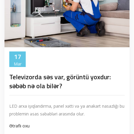
17
Mar
Televizorda səs var, görüntü yoxdur:
səbəb nə ola bilər?
LED arxa işıqlandırma, panel xətti və ya anakart nasazlığı bu
problemin əsas səbəbləri arasında olur.
Ətraflı oxu