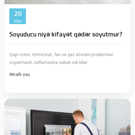
20
Mar
Soyuducu niyə kifayət qədər soyutmur?
Qapı rezini, termostat, fan və qaz dövranı problemləri
soyutmanın zəifləməsinə səbəb ola bilər.
Ətraflı oxu