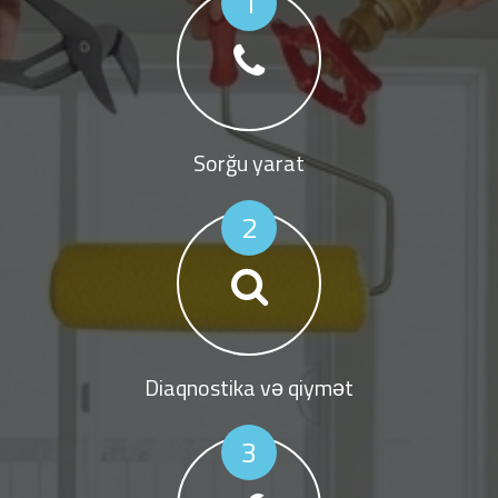
1
Sorğu yarat
2
Diaqnostika və qiymət
3