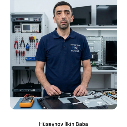
Hüseynov İlkin Baba