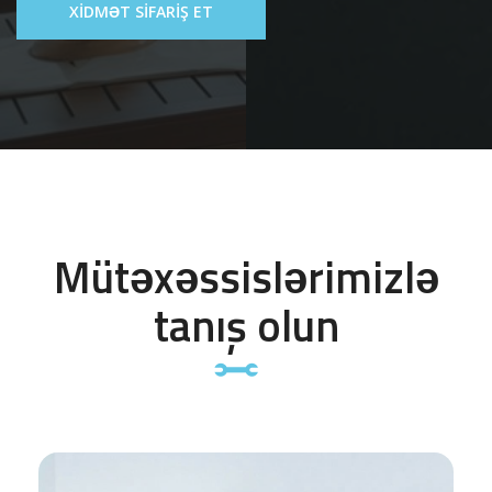
XIDMƏT SIFARIŞ ET
Mütəxəssislərimizlə
tanış olun