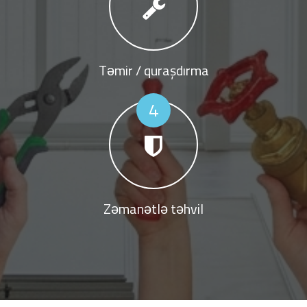
Təmir / quraşdırma
4
Zəmanətlə təhvil