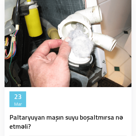
23
Mar
Paltaryuyan maşın suyu boşaltmırsa nə
etməli?