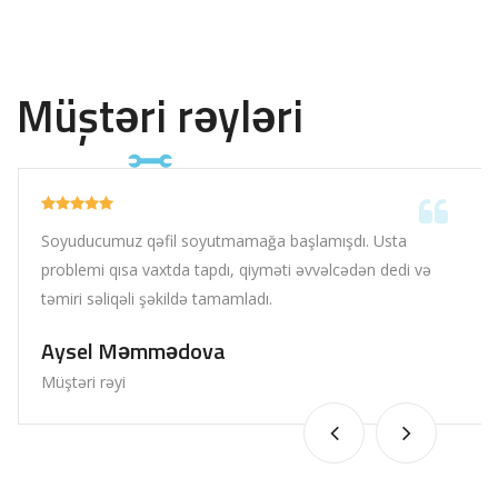
Müştəri rəyləri
Soyuducumuz qəfil soyutmamağa başlamışdı. Usta
problemi qısa vaxtda tapdı, qiyməti əvvəlcədən dedi və
təmiri səliqəli şəkildə tamamladı.
Aysel Məmmədova
Müştəri rəyi