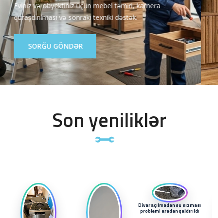
Nasazlığın dəqiq diaqnostikası, aydın qiymətləndirmə və
etibarlı nəticə bir ünvanda.
XIDMƏTLƏRƏ BAX
Son yeniliklər
Divar açılmadan su sızması
problemi aradan qaldırıldı