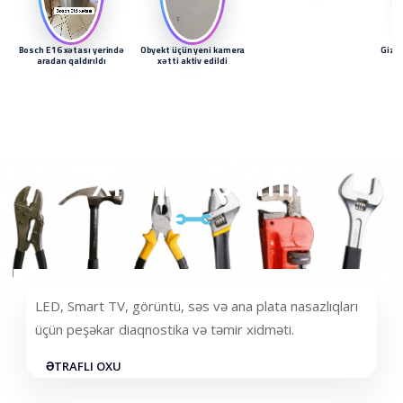
Bosch E16 xətası yerində
Obyekt üçün yeni kamera
Gizli
aradan qaldırıldı
xətti aktiv edildi
Xidmətlərimiz
LED, Smart TV, görüntü, səs və ana plata nasazlıqları
üçün peşəkar diaqnostika və təmir xidməti.
ƏTRAFLI OXU