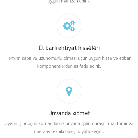
uyğun həlli izah edirik.
Etibarlı ehtiyat hissələri
Təmirin sabit və uzunömürlü olması üçün uyğun hissə və etibarlı
komponentlərdən istifadə edirik.
Ünvanda xidmət
Uyğun işlər üçün komandamız ünvana gəlir, quraşdırma, təmir və
operativ texniki baxış həyata keçirir.