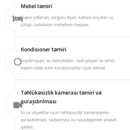
Mebel təmiri
Qapısı sallanan, sürgüsü ilişən, karkası boşalan və
üzlüyü zədələnən mebellərin bərpası.
Kondisioner təmiri
Soyutmayan, su damcıladan, səsli işləyən və servis
baxımı tələb edən kondisionerlər üçün xidmət.
Təhlükəsizlik kamerası təmiri və
quraşdırılması
Ev və obyektlər üçün təhlükəsizlik kameralarının
quraşdırılması, sazlanması və nasazlıqlarının aradan
qaldırıl...